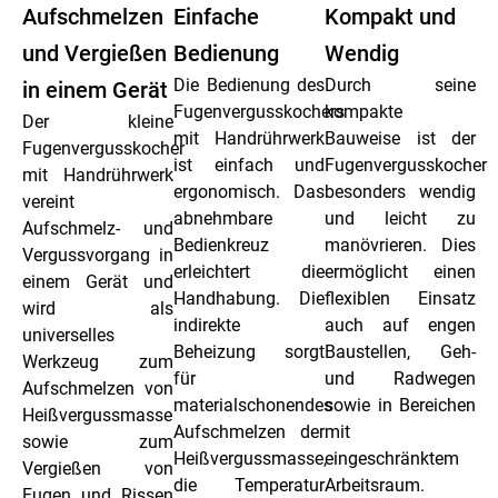
Aufschmelzen
Einfache
Kompakt und
und Vergießen
Bedienung
Wendig
Die Bedienung des
Durch seine
in einem Gerät
Fugenvergusskochers
kompakte
Der kleine
mit Handrührwerk
Bauweise ist der
Fugenvergusskocher
ist einfach und
Fugenvergusskocher
mit Handrührwerk
ergonomisch. Das
besonders wendig
vereint
abnehmbare
und leicht zu
Aufschmelz- und
Bedienkreuz
manövrieren. Dies
Vergussvorgang in
erleichtert die
ermöglicht einen
einem Gerät und
Handhabung. Die
flexiblen Einsatz
wird als
indirekte
auch auf engen
universelles
Beheizung sorgt
Baustellen, Geh-
Werkzeug zum
für
und Radwegen
Aufschmelzen von
materialschonendes
sowie in Bereichen
Heißvergussmasse
Aufschmelzen der
mit
sowie zum
Heißvergussmasse,
eingeschränktem
Vergießen von
die Temperatur
Arbeitsraum.
Fugen und Rissen