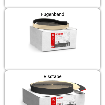
Fugenband
Risstape